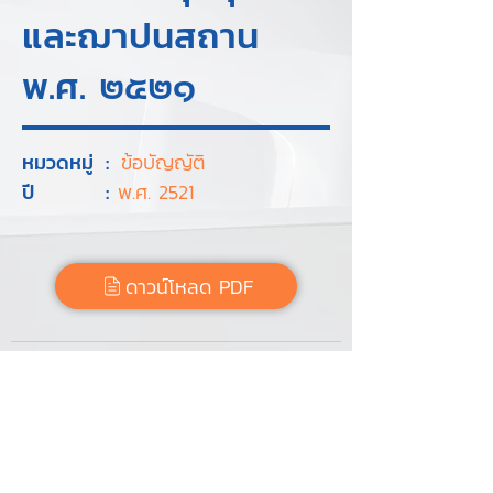
และฌาปนสถาน
พ.ศ. ๒๕๒๑
หมวดหมู่
:
ข้อบัญญัติ
ปี
:
พ.ศ. 2521
ดาวน์โหลด PDF
Tags :