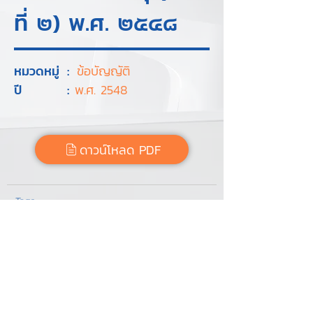
ที่ ๒) พ.ศ. ๒๕๔๘
หมวดหมู่
:
ข้อบัญญัติ
ปี
:
พ.ศ. 2548
ดาวน์โหลด PDF
Tags :