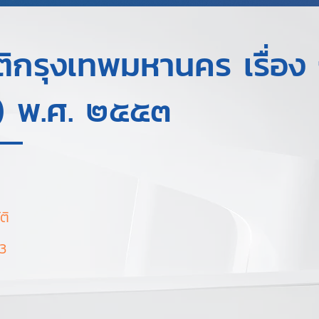
ิกรุงเทพมหานคร เรื่อง 
๔) พ.ศ. ๒๕๕๓
ติ
3