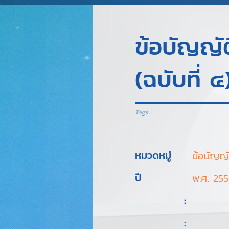
ข้อบัญญัต
(ฉบับที่ 
Tags :
หมวดหมู่
ข้อบัญญั
ปี
พ.ศ. 255
:
: