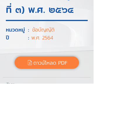
ที่ ๓) พ.ศ. ๒๕๖๔
หมวดหมู่
:
ข้อบัญญัติ
ปี
:
พ.ศ. 2564
ดาวน์โหลด PDF
Tags :